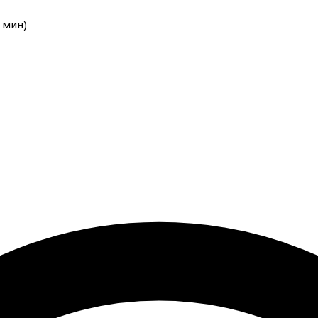
мин
)