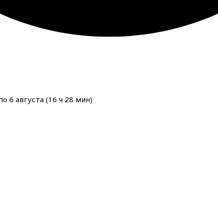
о 6 августа (
16
ч
28
мин
)