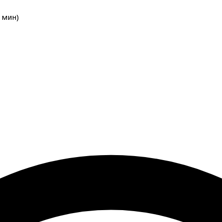
мин
)