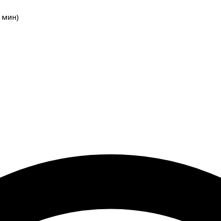
мин
)