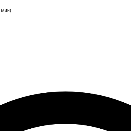
мин
)