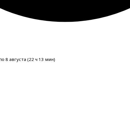
о 8 августа (
22
ч
13
мин
)