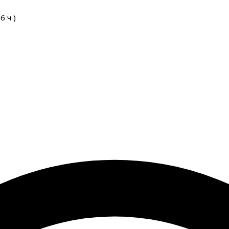
06
ч
)