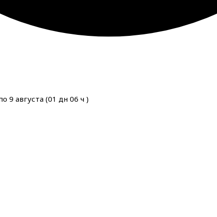
о 9 августа (
01
дн
06
ч
)