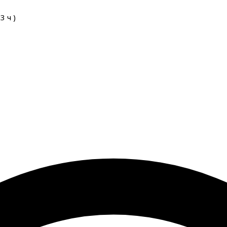
03
ч
)