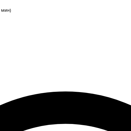
мин
)