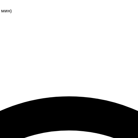
мин
)