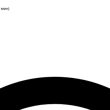
мин
)