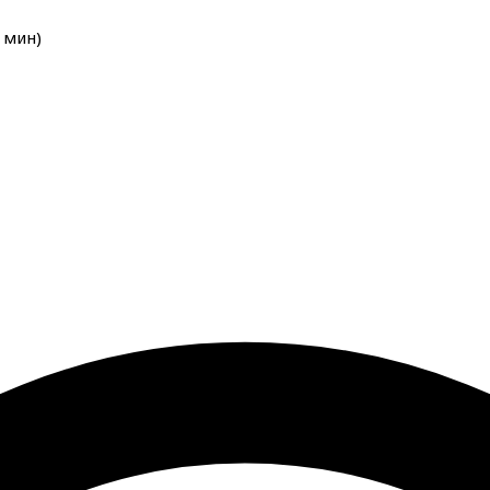
мин
)