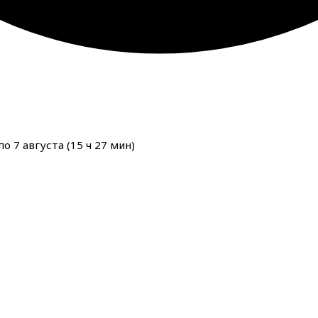
о 7 августа (
15
ч
27
мин
)