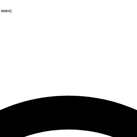
мин
)