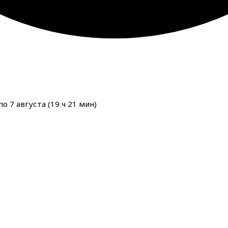
о 7 августа (
19
ч
21
мин
)