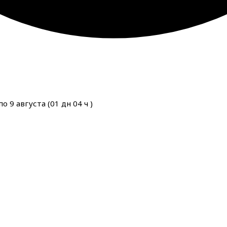
о 9 августа (
01
дн
04
ч
)