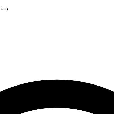
04
ч
)