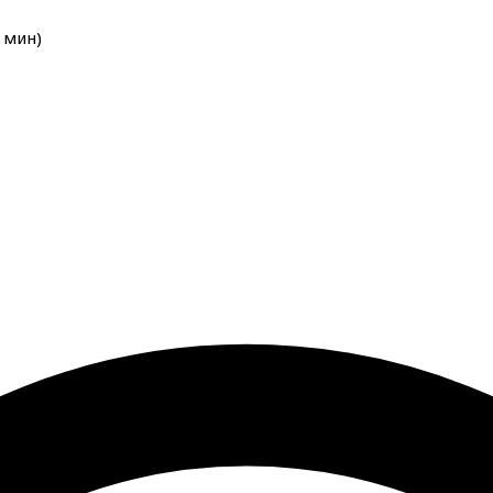
мин
)