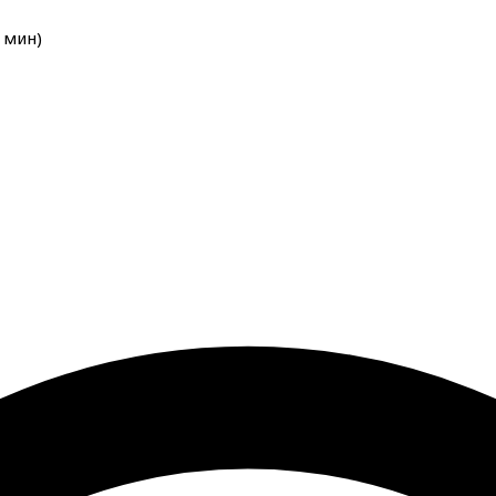
мин
)