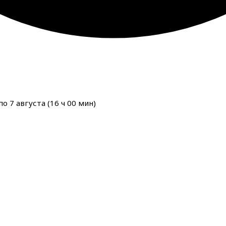
о 7 августа (
16
ч
00
мин
)