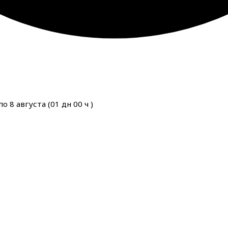
о 8 августа (
01
дн
00
ч
)