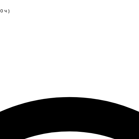
00
ч
)