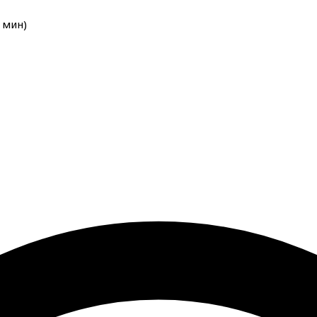
мин
)