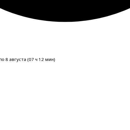
о 8 августа (
07
ч
12
мин
)