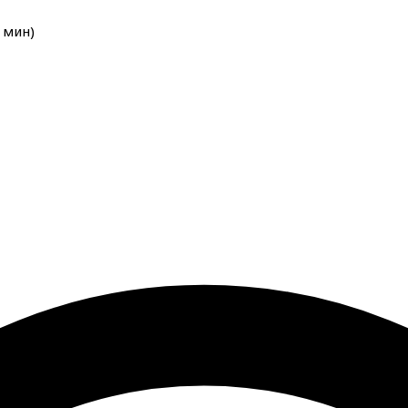
мин
)