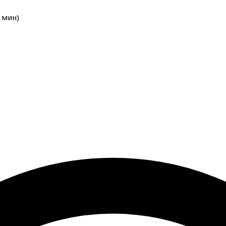
мин
)