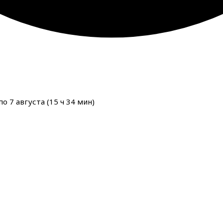
о 7 августа (
15
ч
34
мин
)