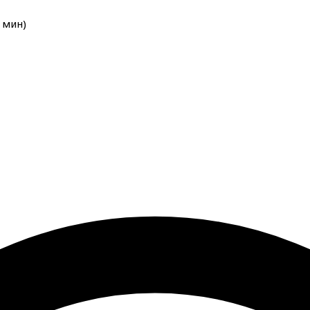
мин
)