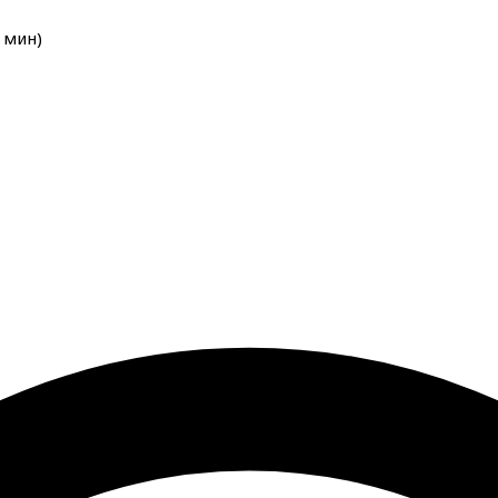
мин
)