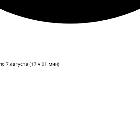
о 7 августа (
17
ч
01
мин
)