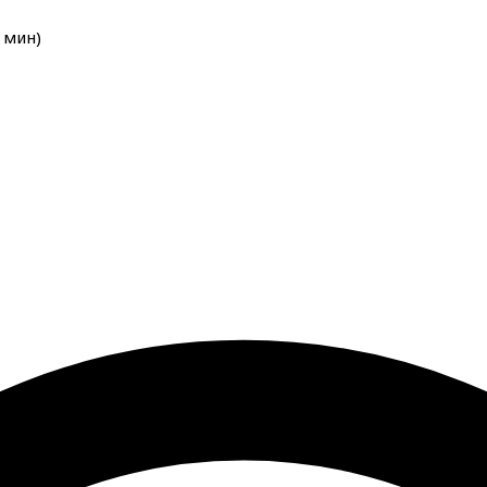
мин
)