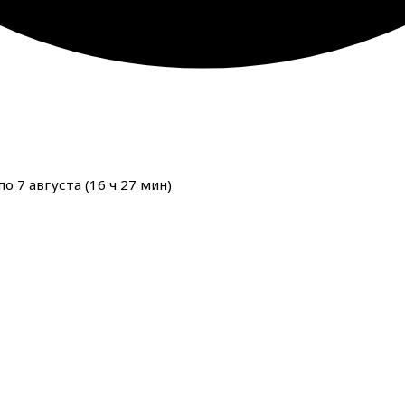
о 7 августа (
16
ч
27
мин
)