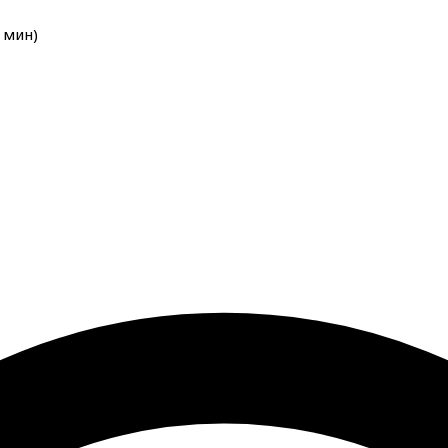
мин
)