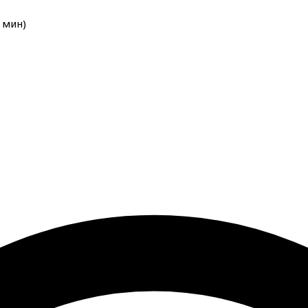
мин
)