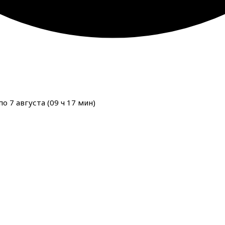
о 7 августа (
09
ч
17
мин
)