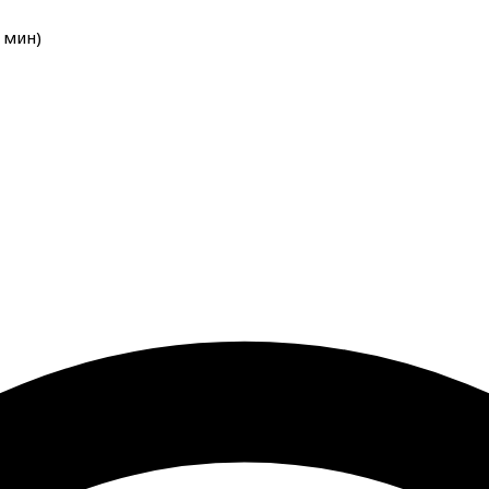
мин
)