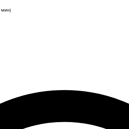
мин
)