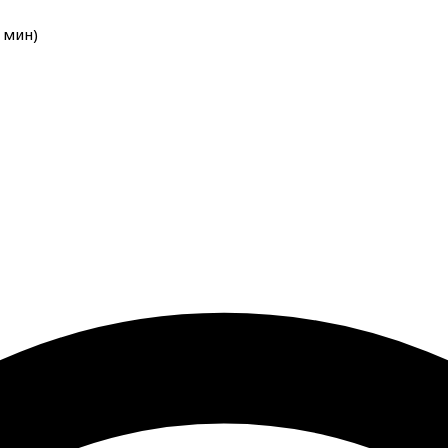
мин
)