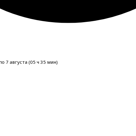
о 7 августа (
05
ч
35
мин
)