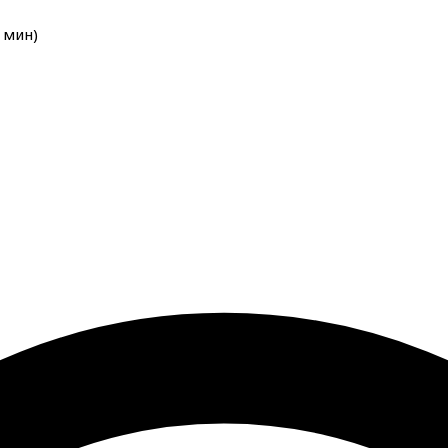
мин
)