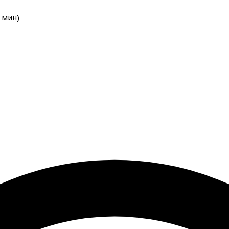
мин
)