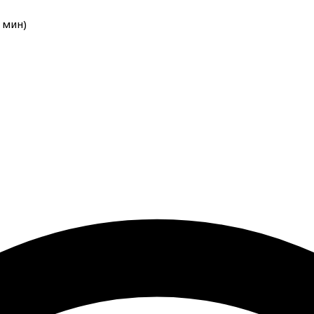
мин
)