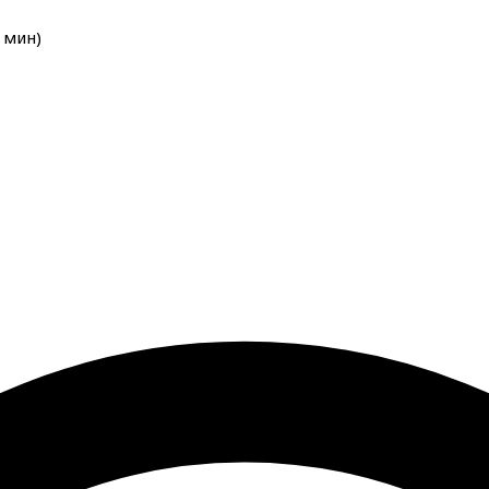
мин
)