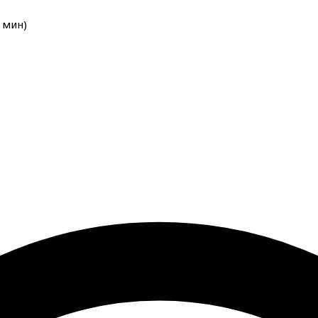
мин
)