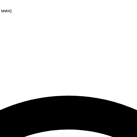
мин
)