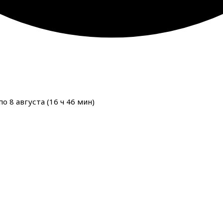
о 8 августа (
16
ч
46
мин
)