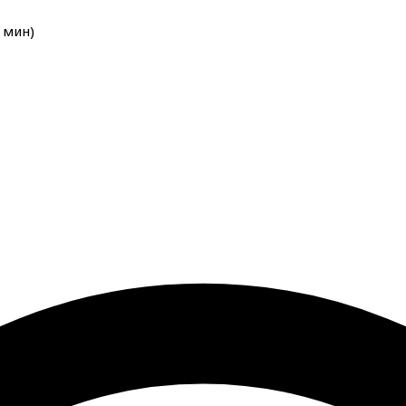
мин
)