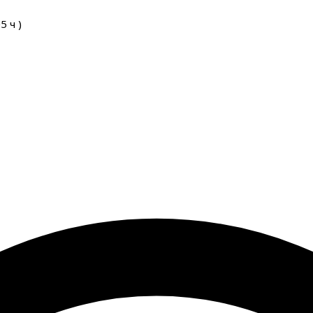
05
ч
)