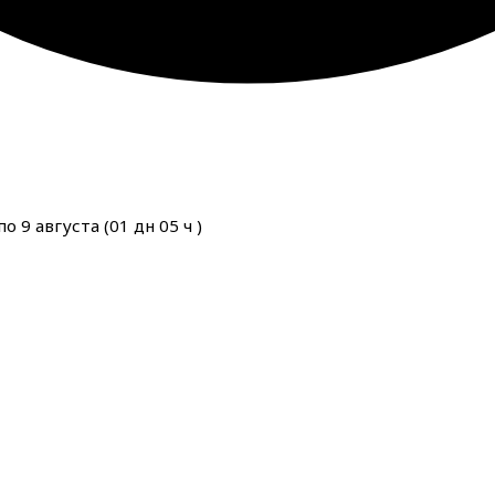
о 9 августа (
01
дн
05
ч
)