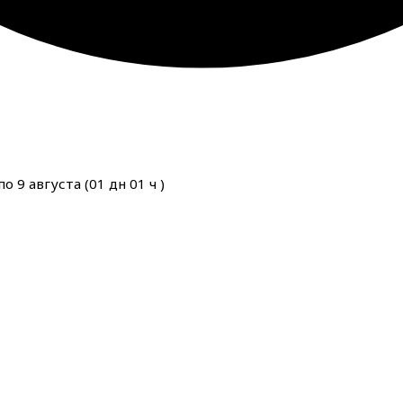
о 9 августа (
01
дн
01
ч
)