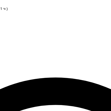
01
ч
)