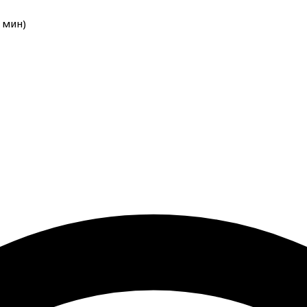
мин
)