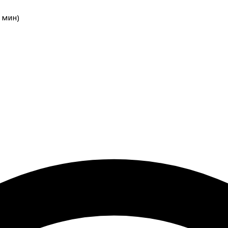
мин
)