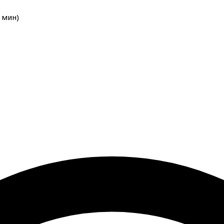
мин
)