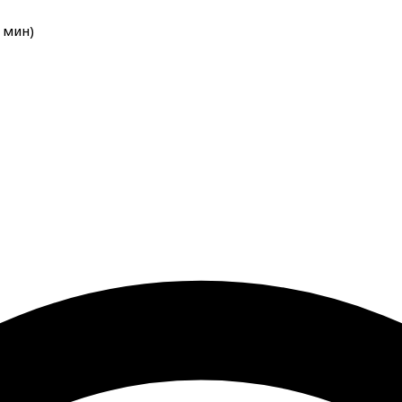
мин
)