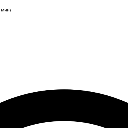
мин
)