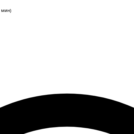
мин
)