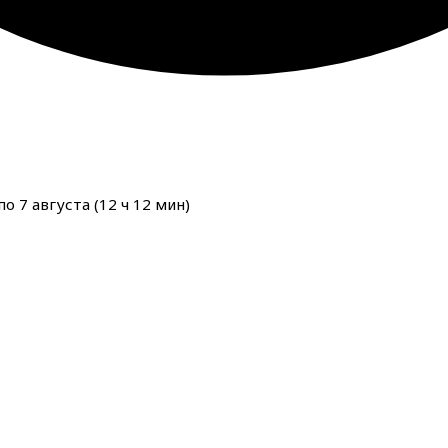
о 7 августа (
12
ч
12
мин
)