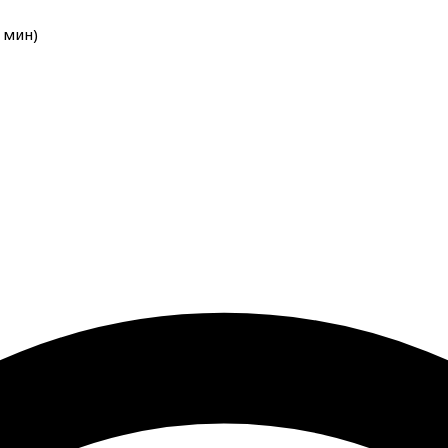
мин
)