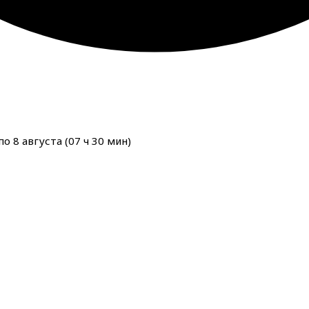
о 8 августа (
07
ч
30
мин
)