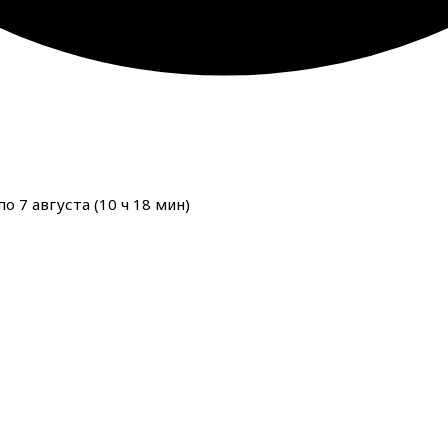
о 7 августа (
10
ч
18
мин
)