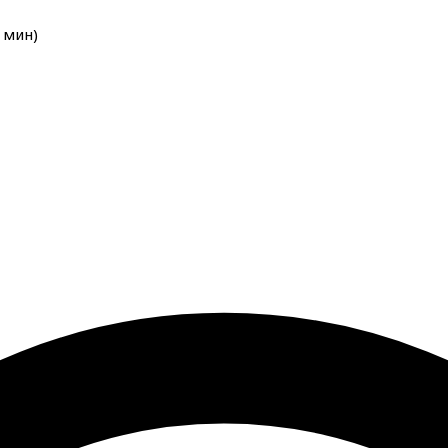
мин
)