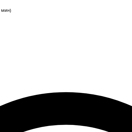
мин
)