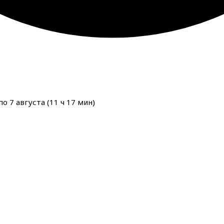
о 7 августа (
11
ч
17
мин
)