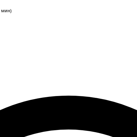
мин
)