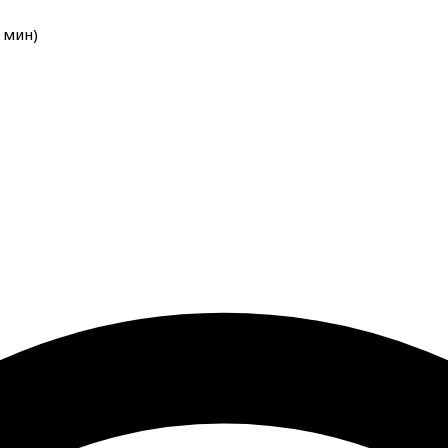
мин
)