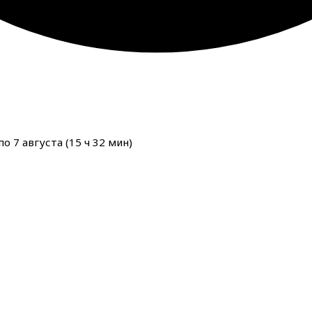
о 7 августа (
15
ч
32
мин
)