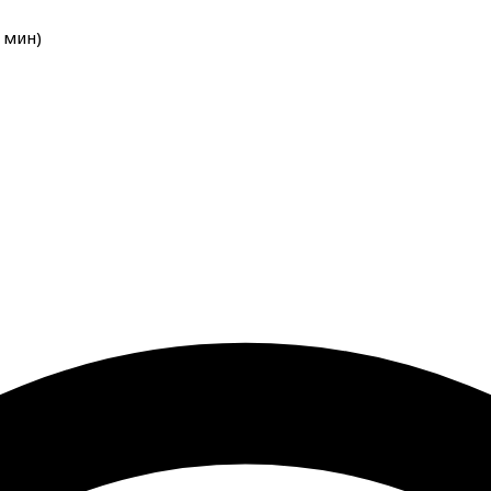
мин
)