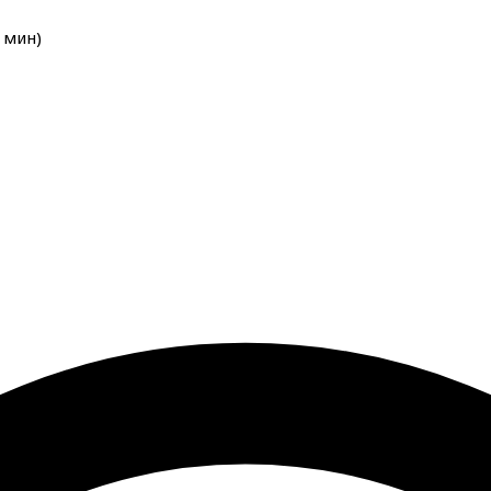
мин
)