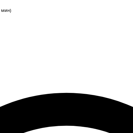
мин
)