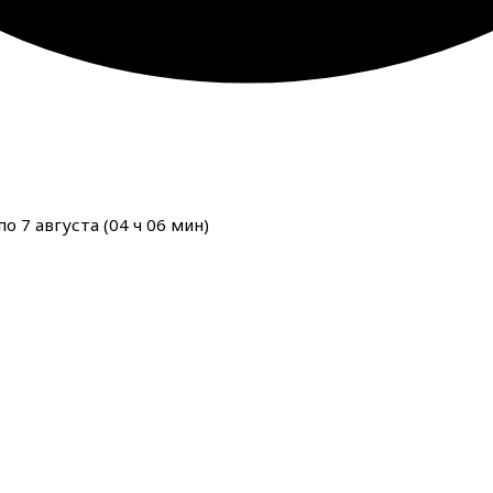
о 7 августа (
04
ч
06
мин
)